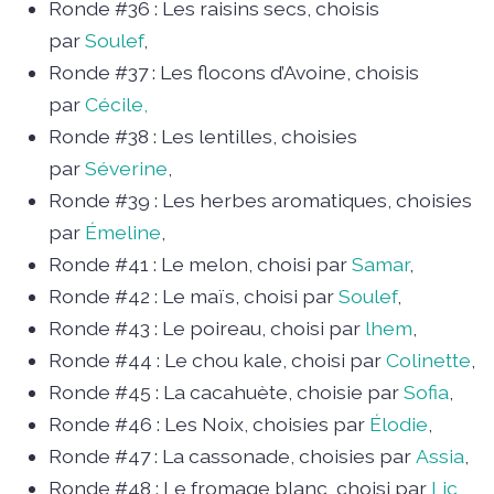
Ronde #36 : Les raisins secs, choisis
par
Soulef
,
Ronde #37 : Les flocons d’Avoine, choisis
par
Cécile,
Ronde #38 : Les lentilles, choisies
par
Séverine
,
Ronde #39 : Les herbes aromatiques, choisies
par
Émeline
,
Ronde #41 : Le melon, choisi par
Samar
,
Ronde #42 : Le maïs, choisi par
Soulef
,
Ronde #43 : Le poireau, choisi par
lhem
,
Ronde #44 : Le chou kale, choisi par
Colinette
,
Ronde #45 : La cacahuète, choisie par
Sofia
,
Ronde #46 : Les Noix, choisies par
Élodie
,
Ronde #47 : La cassonade, choisies par
Assia
,
Ronde #48 : Le fromage blanc, choisi par
Lic
,