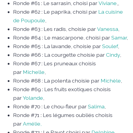
Ronde #61 : Le sarrasin, choisi par
Viviane
,,
Ronde #62 : Le paprika, choisi par
La cuisine
de Poupoule
,
Ronde #63 : Les radis, choisie par
Vanessa
,
Ronde #64 : Le mascarpone, choisi par
Samar
,
Ronde #65 : La lavande, choisie par
Soulef
,
Ronde #66 : La courgette choisie par
Cindy
,
Ronde #67 : Les pruneaux choisis
par
Michelle
,
Ronde #68 : La polenta choisie par
Michèle
,
Ronde #69 : Les fruits exotiques choisis
par
Yolande
,
Ronde #70 : Le chou-fleur par
Salima
,
Ronde #71 : Les légumes oubliés choisis
par
Amélie,
Ronde #72 : Le Pavot choisi par
Delphine
,